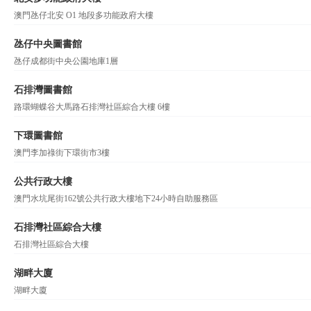
澳門氹仔北安 O1 地段多功能政府大樓
氹仔中央圖書館
氹仔成都街中央公園地庫1層
石排灣圖書館
路環蝴蝶谷大馬路石排灣社區綜合大樓 6樓
下環圖書館
澳門李加祿街下環街市3樓
公共行政大樓
澳門水坑尾街162號公共行政大樓地下24小時自助服務區
石排灣社區綜合大樓
石排灣社區綜合大樓
湖畔大廈
湖畔大廈