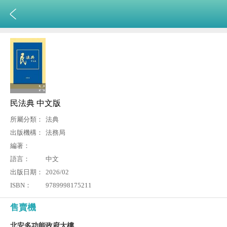
民法典 中文版
所屬分類：
法典
出版機構：
法務局
編著：
語言：
中文
出版日期：
2026/02
ISBN：
9789998175211
售賣機
北安多功能政府大樓