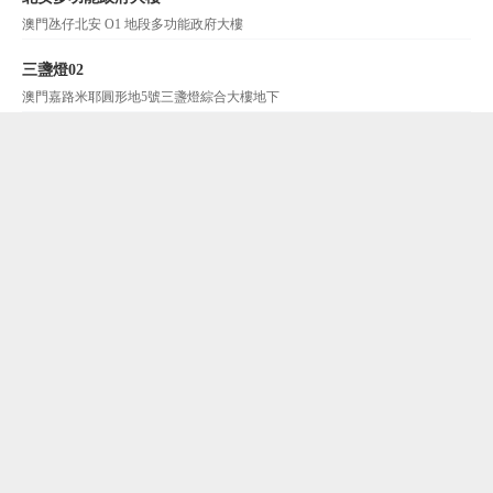
澳門氹仔北安 O1 地段多功能政府大樓
三盞燈02
澳門嘉路米耶圓形地5號三盞燈綜合大樓地下