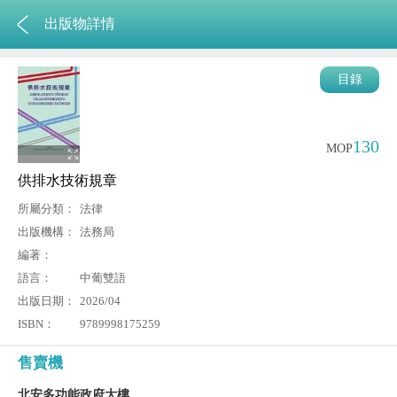
出版物詳情
目錄
130
MOP
供排水技術規章
所屬分類：
法律
出版機構：
法務局
編著：
語言：
中葡雙語
出版日期：
2026/04
ISBN：
9789998175259
售賣機
北安多功能政府大樓