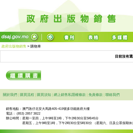
政府出版物銷售
>
購物車
目前沒有選
關於我們
|
購買流程
|
購買須知
|
網上銷售私隱權條款
|
免責條款
|
聯絡我們
銷售地點：澳門氹仔北安大馬路405-419號多功能政府大樓
電話： (853) 2857 3822
辦公時間：
星期一至四，上午9時至1時，下午2時30分至5時45分
星期五，上午9時至1時，下午2時30分至5時30分 （星期六、日及公眾假期休