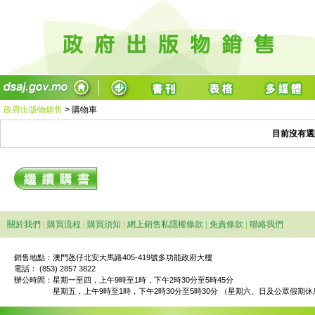
政府出版物銷售
>
購物車
目前沒有選
關於我們
|
購買流程
|
購買須知
|
網上銷售私隱權條款
|
免責條款
|
聯絡我們
銷售地點：澳門氹仔北安大馬路405-419號多功能政府大樓
電話： (853) 2857 3822
辦公時間：
星期一至四，上午9時至1時，下午2時30分至5時45分
星期五，上午9時至1時，下午2時30分至5時30分 （星期六、日及公眾假期休