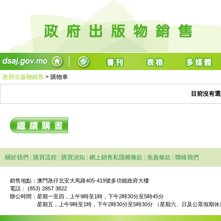
政府出版物銷售
>
購物車
目前沒有選
關於我們
|
購買流程
|
購買須知
|
網上銷售私隱權條款
|
免責條款
|
聯絡我們
銷售地點：澳門氹仔北安大馬路405-419號多功能政府大樓
電話： (853) 2857 3822
辦公時間：
星期一至四，上午9時至1時，下午2時30分至5時45分
星期五，上午9時至1時，下午2時30分至5時30分 （星期六、日及公眾假期休