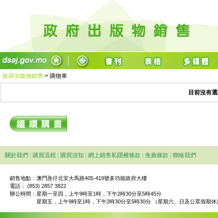
政府出版物銷售
>
購物車
目前沒有選
關於我們
|
購買流程
|
購買須知
|
網上銷售私隱權條款
|
免責條款
|
聯絡我們
銷售地點：澳門氹仔北安大馬路405-419號多功能政府大樓
電話： (853) 2857 3822
辦公時間：
星期一至四，上午9時至1時，下午2時30分至5時45分
星期五，上午9時至1時，下午2時30分至5時30分 （星期六、日及公眾假期休