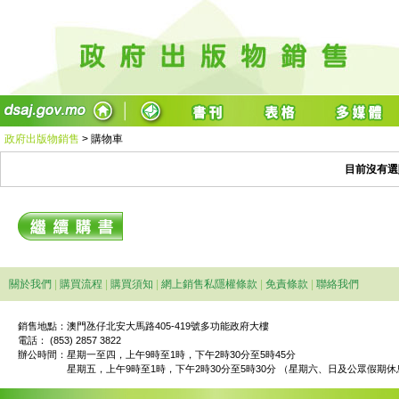
政府出版物銷售
>
購物車
目前沒有選
關於我們
|
購買流程
|
購買須知
|
網上銷售私隱權條款
|
免責條款
|
聯絡我們
銷售地點：澳門氹仔北安大馬路405-419號多功能政府大樓
電話： (853) 2857 3822
辦公時間：
星期一至四，上午9時至1時，下午2時30分至5時45分
星期五，上午9時至1時，下午2時30分至5時30分 （星期六、日及公眾假期休