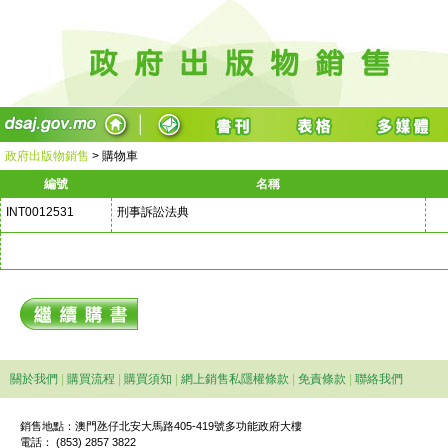
政府出版物銷售
>
購物車
編號
名稱
INT0012531
刑事訴訟法典
關於我們
|
購買流程
|
購買須知
|
網上銷售私隱權條款
|
免責條款
|
聯絡我們
銷售地點：澳門氹仔北安大馬路405-419號多功能政府大樓
電話： (853) 2857 3822