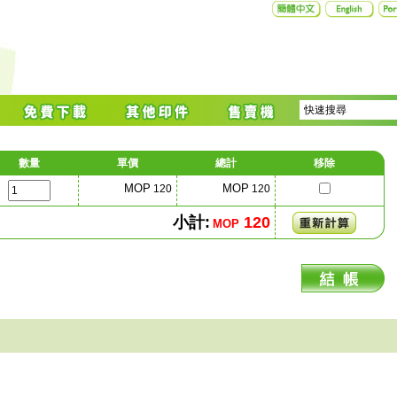
數量
單價
總計
移除
MOP
MOP
120
120
小計:
120
MOP