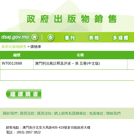
政府出版物銷售
>
購物車
編號
名稱
INT0012688
澳門刑法典註釋及評述 -- 第 五冊(中文版)
關於我們
|
購買流程
|
購買須知
|
網上銷售私隱權條款
|
免責條款
|
聯絡我們
銷售地點：澳門氹仔北安大馬路405-419號多功能政府大樓
電話： (853) 2857 3822