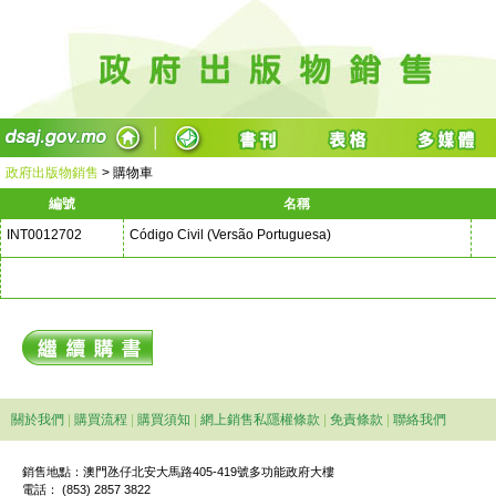
政府出版物銷售
>
購物車
編號
名稱
INT0012702
Código Civil (Versão Portuguesa)
關於我們
|
購買流程
|
購買須知
|
網上銷售私隱權條款
|
免責條款
|
聯絡我們
銷售地點：澳門氹仔北安大馬路405-419號多功能政府大樓
電話： (853) 2857 3822