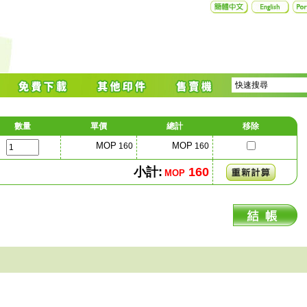
數量
單價
總計
移除
MOP
MOP
160
160
小計:
160
MOP