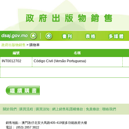
政府出版物銷售
>
購物車
編號
名稱
INT0012702
Código Civil (Versão Portuguesa)
關於我們
|
購買流程
|
購買須知
|
網上銷售私隱權條款
|
免責條款
|
聯絡我們
銷售地點：澳門氹仔北安大馬路405-419號多功能政府大樓
電話： (853) 2857 3822