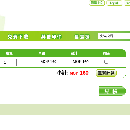
數量
單價
總計
移除
MOP
MOP
160
160
小計:
160
MOP