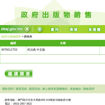
政府出版物銷售
>
購物車
編號
名稱
INT0012703
民法典 中文版
關於我們
|
購買流程
|
購買須知
|
網上銷售私隱權條款
|
免責條款
|
聯絡我們
銷售地點：澳門氹仔北安大馬路405-419號多功能政府大樓
電話： (853) 2857 3822