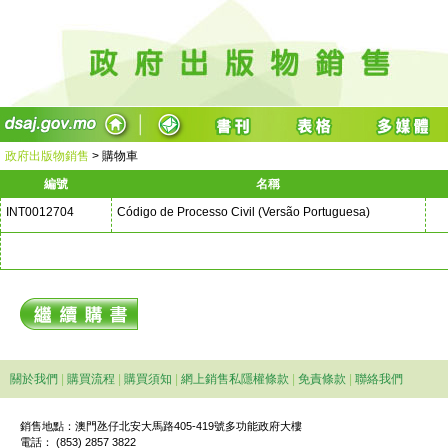
政府出版物銷售
>
購物車
編號
名稱
INT0012704
Código de Processo Civil (Versão Portuguesa)
關於我們
|
購買流程
|
購買須知
|
網上銷售私隱權條款
|
免責條款
|
聯絡我們
銷售地點：澳門氹仔北安大馬路405-419號多功能政府大樓
電話： (853) 2857 3822