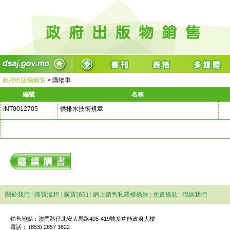
政府出版物銷售
>
購物車
編號
名稱
INT0012705
供排水技術規章
關於我們
|
購買流程
|
購買須知
|
網上銷售私隱權條款
|
免責條款
|
聯絡我們
銷售地點：澳門氹仔北安大馬路405-419號多功能政府大樓
電話： (853) 2857 3822