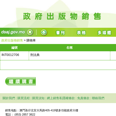
政府出版物銷售
>
購物車
編號
名稱
INT0012706
刑法典
關於我們
|
購買流程
|
購買須知
|
網上銷售私隱權條款
|
免責條款
|
聯絡我們
銷售地點：澳門氹仔北安大馬路405-419號多功能政府大樓
電話： (853) 2857 3822