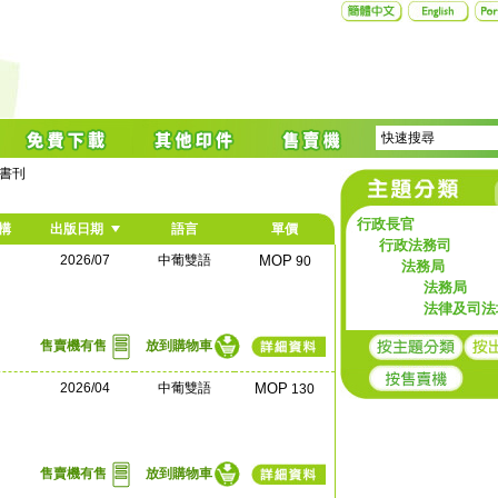
書刊
行政長官
構
出版日期
語言
單價
行政法務司
2026/07
中葡雙語
MOP
90
法務局
法務局
法律及司法
售賣機有售
放到購物車
2026/04
中葡雙語
MOP
130
售賣機有售
放到購物車