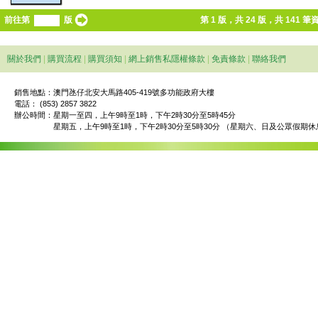
前往第
版
第 1 版，共 24 版，共 141 筆
關於我們
|
購買流程
|
購買須知
|
網上銷售私隱權條款
|
免責條款
|
聯絡我們
銷售地點：澳門氹仔北安大馬路405-419號多功能政府大樓
電話： (853) 2857 3822
辦公時間：
星期一至四，上午9時至1時，下午2時30分至5時45分
星期五，上午9時至1時，下午2時30分至5時30分 （星期六、日及公眾假期休