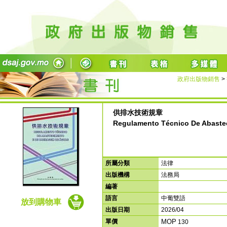
政府出版物銷售
>
供排水技術規章
Regulamento Técnico De Abaste
所屬分類
法律
出版機構
法務局
編著
語言
中葡雙語
放到購物車
出版日期
2026/04
單價
MOP
130