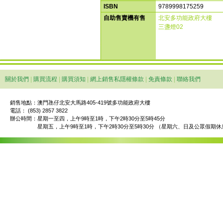
ISBN
9789998175259
自助售賣機有售
北安多功能政府大樓
三盞燈02
關於我們
|
購買流程
|
購買須知
|
網上銷售私隱權條款
|
免責條款
|
聯絡我們
銷售地點：澳門氹仔北安大馬路405-419號多功能政府大樓
電話： (853) 2857 3822
辦公時間：
星期一至四，上午9時至1時，下午2時30分至5時45分
星期五，上午9時至1時，下午2時30分至5時30分 （星期六、日及公眾假期休