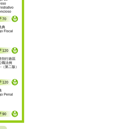
sso 
istrativo 
encioso
P
70
法典
o Fiscal
P
120
特別行政區
公職法例 
2022 -（第二版） 
P
120
典
go Penal
P
90