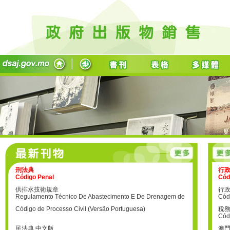
刑法典
行
Código Penal
Cód
供排水技術規章
行
Regulamento Técnico De Abastecimento E De Drenagem de
Cód
Águas
Código de Processo Civil (Versão Portuguesa)
稅
Cód
民法典 中文版
澳門