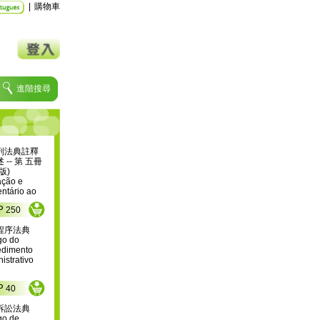
|
購物車
進階搜尋
刑法典註釋
 -- 第 五冊
版)
ção e 
tário ao 
o Penal de 
P
250
, Volume V 
ão chinesa)
程序法典
o do 
dimento 
istrativo
P
40
訴訟法典
o de 