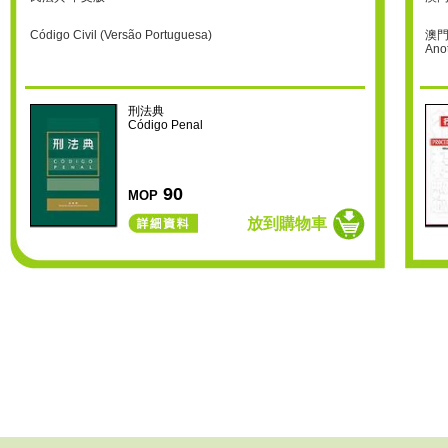
Código Civil (Versão Portuguesa)
澳門
Ano
V (v
刑法典
Código Penal
90
MOP
放到購物車