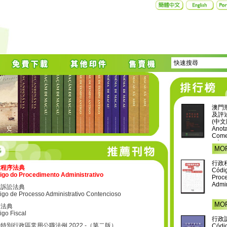
澳門
及評述
(中文
Anota
Comen
Códig
MO
Macau
(vers
行政
政程序法典
Códig
igo do Procedimento Administrativo
Proce
Admin
政訴訟法典
igo de Processo Administrativo Contencioso
MO
務法典
igo Fiscal
行政
特別行政區常用公職法例 2022 -（第二版）
Códig